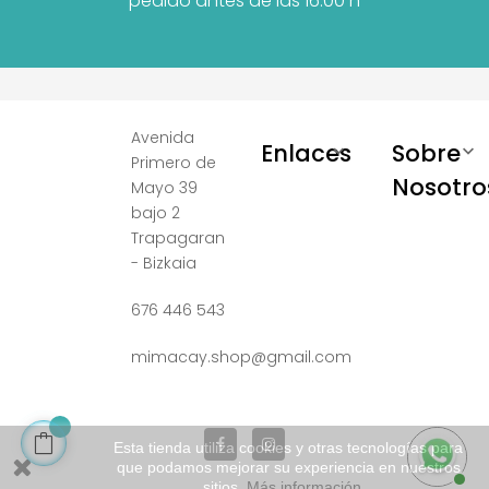
pedido antes de las 16:00 h
Avenida
Enlaces
Sobre


Primero de
Nosotro
Mayo 39
bajo 2
Trapagaran
- Bizkaia
676 446 543
mimacay.shop@gmail.com
Esta tienda utiliza cookies y otras tecnologías para
que podamos mejorar su experiencia en nuestros
sitios.
Más información...