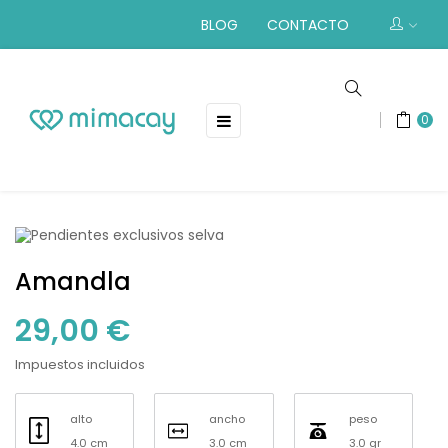
BLOG
CONTACTO
Navegación
☰
0
de
palanca
Amandla
29,00 €
Impuestos incluidos
alto
ancho
peso
4.0 cm
3.0 cm
3.0 gr