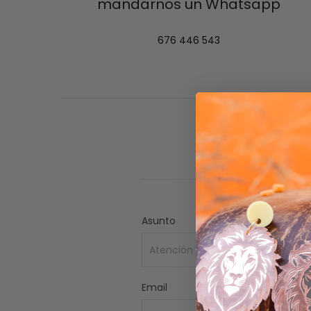
mandarnos un Whatsapp
676 446 543
Asunto
Email