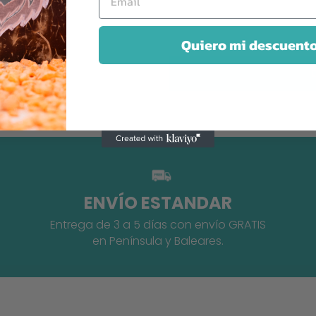
Quiero mi descuent
ENVÍO ESTANDAR
Entrega de 3 a 5 días con envío GRATIS
en Península y Baleares.