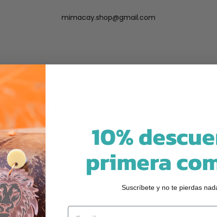
mimacay.shop@gmail.com
Envíanos un mensaje
10% descue
primera co
Mensaje
Suscríbete y no te pierdas nad
Email