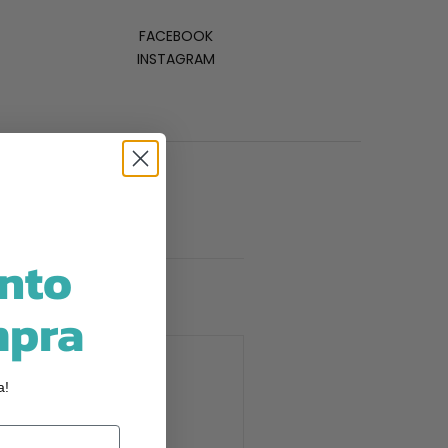
FACEBOOK
INSTAGRAM
nto
mpra
a!