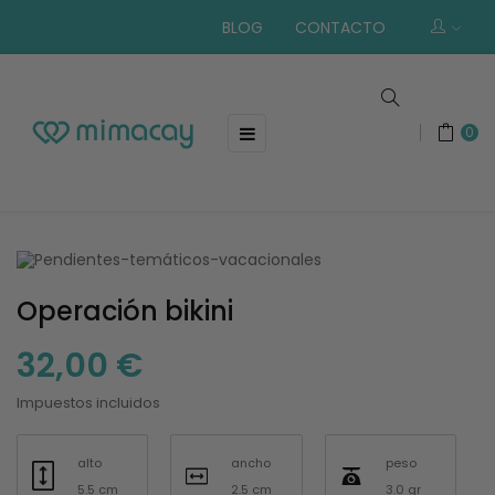
BLOG
CONTACTO
Navegación
☰
0
de
palanca
Operación bikini
32,00 €
Impuestos incluidos
alto
ancho
peso
5.5 cm
2.5 cm
3.0 gr