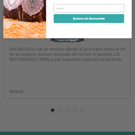
ver más >>
Email
Quiero mi descuento
Inmejorable
ENCANTADA con el servicio desde el principio hasta el fin
de la compra, incluso después de recibir el pedido. LO
RECOMIENDO 300% y por supuesto seguiré comprando
Raquel