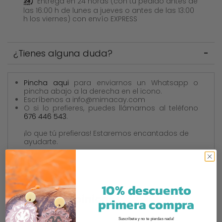
Entrega en 24 horas (con tu pedido antes de
las 16:00 h de lunes a jueves o antes de las 13:00
h los viernes) con envío EXPRESS
¿Tienes alguna duda?
Pincha aqui
para enviarnos un Whatsapp o
pincha abajo a la derecha en el icono.
Escríbenos a info@mimacay.com
O si lo prefieres, puedes llámarnos al teléfono
676 446 543
.
¡lo que tú prefieras! Estaremos encantados de
ayudarte.
10% descuento
Últimas opiniones
primera compra
Suscríbete y no te pierdas nada!